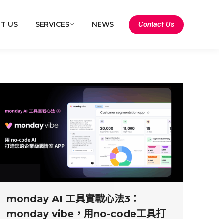
Contact Us
T US
SERVICES
NEWS
monday AI 工具實戰心法3：
monday vibe，用no-code工具打