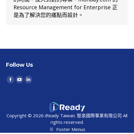
Resource Management for Enterprise 正
是為了解決您的痛點而設計。
Follow Us
Find us on:
Facebook
YouTube
Linkedin
page
page
page
opens
opens
opens
in
in
in
new
new
new
Copyright © 2026 iReady Taiwan. 智泉國際事業有限公司 All
window
window
window
rights reserved.
Footer Menus