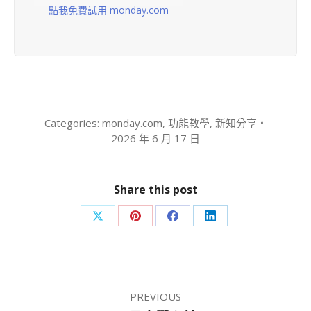
點我免費試用 monday.com
Categories:
monday.com
,
功能教學
,
新知分享
2026 年 6 月 17 日
Share this post
Share
Share
Share
Share
on
on
on
on
X
Pinterest
Facebook
LinkedIn
Post
PREVIOUS