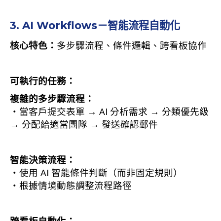
3. AI Workflows－智能流程自動化
核心特色：
多步驟流程、條件邏輯、跨看板協作
可執行的任務：
複雜的多步驟流程：
・當客戶提交表單 → AI 分析需求 → 分類優先級
→ 分配給適當團隊 → 發送確認郵件
智能決策流程：
・使用 AI 智能條件判斷（而非固定規則）
・根據情境動態調整流程路徑
跨看板自動化：