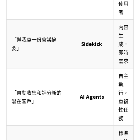
使用
者
內容
生
「幫我寫一份會議摘
Sidekick
成，
要」
即時
需求
自主
執
「自動收集和評分新的
行，
AI Agents
潛在客戶」
重複
性任
務
標準