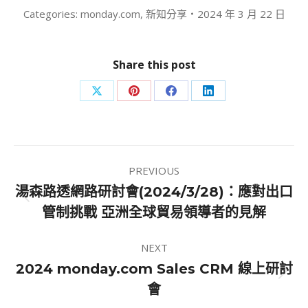
Categories:
monday.com
,
新知分享
2024 年 3 月 22 日
Share this post
Share
Share
Share
Share
on
on
on
on
X
Pinterest
Facebook
LinkedIn
Post
PREVIOUS
navigation
湯森路透網路研討會(2024/3/28)：應對出口
Previous
管制挑戰 亞洲全球貿易領導者的見解
post:
NEXT
2024 monday.com Sales CRM 線上研討
Next
會
post: