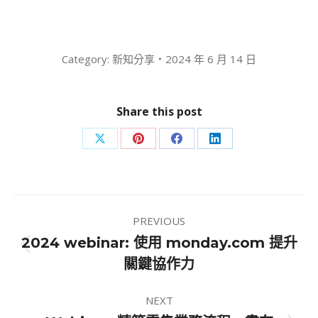
Category:
新知分享
2024 年 6 月 14 日
Share this post
Share
Share
Share
Share
on
on
on
on
X
Pinterest
Facebook
LinkedIn
Post
PREVIOUS
navigation
2024 webinar: 使用 monday.com 提升
Previous
關鍵協作力
post:
NEXT