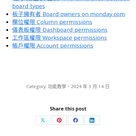
board types
板子擁有者 Board owners on monday.com
欄位權限 Column permissions
儀表板權限 Dashboard permissions
工作區權限 Workspace permissions
帳戶權限 Account permissions
Category:
功能教學
2024 年 3 月 14 日
Share this post
Share
Share
Share
Share
on
on
on
on