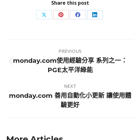
Share this post
Share
Share
Share
Share
on
on
on
on
X
Pinterest
Facebook
LinkedIn
Post
PREVIOUS
navigation
monday.com使用經驗分享 系列之一：
Previous
PGE太平洋綠能
post:
NEXT
monday.com 善用自動化小更新 讓使用體
Next
驗更好
post:
More Articles