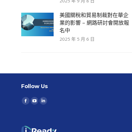
2025 年 9 月 8 日
美國關稅和貿易制裁對在華企
業的影響 – 網路研討會開放報
名中
2025 年 5 月 6 日
Follow Us
Find us on:
Facebook
YouTube
Linkedin
page
page
page
opens
opens
opens
in
in
in