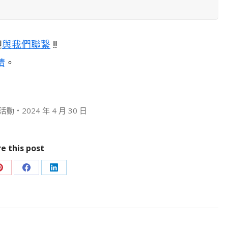
迎
與我們聯繫
!!
請
。
活動
2024 年 4 月 30 日
e this post
Share
Share
Share
on
on
on
Pinterest
Facebook
LinkedIn