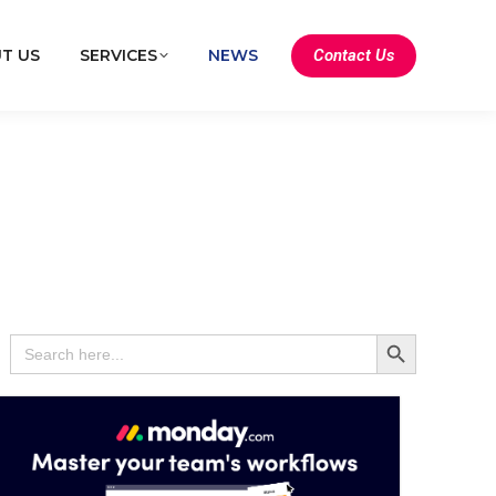
Contact Us
T US
SERVICES
NEWS
Search Button
Search
for: